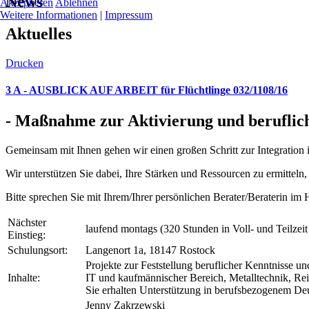
News
Akzeptieren
Ablehnen
Weitere Informationen
|
Impressum
Aktuelles
Drucken
3 A - AUSBLICK AUF ARBEIT für Flüchtlinge 032/1108/16
- Maßnahme zur Aktivierung und beruflic
Gemeinsam mit Ihnen gehen wir einen großen Schritt zur Integration 
Wir unterstützen Sie dabei, Ihre Stärken und Ressourcen zu ermittel
Bitte sprechen Sie mit Ihrem/Ihrer persönlichen Berater/Beraterin i
Nächster
laufend montags (320 Stunden in Voll- und Teilzeit
Einstieg:
Schulungsort:
Langenort 1a, 18147 Rostock
Projekte zur Feststellung beruflicher Kenntnisse u
Inhalte:
IT und kaufmännischer Bereich, Metalltechnik, R
Sie erhalten Unterstützung in berufsbezogenem Deut
Jenny Zakrzewski