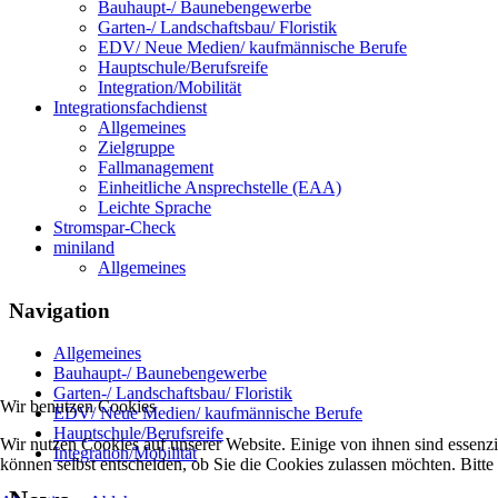
Bauhaupt-/ Baunebengewerbe
Garten-/ Landschaftsbau/ Floristik
EDV/ Neue Medien/ kaufmännische Berufe
Hauptschule/Berufsreife
Integration/Mobilität
Integrationsfachdienst
Allgemeines
Zielgruppe
Fallmanagement
Einheitliche Ansprechstelle (EAA)
Leichte Sprache
Stromspar-Check
miniland
Allgemeines
Navigation
Allgemeines
Bauhaupt-/ Baunebengewerbe
Garten-/ Landschaftsbau/ Floristik
Wir benutzen Cookies
EDV/ Neue Medien/ kaufmännische Berufe
Hauptschule/Berufsreife
Wir nutzen Cookies auf unserer Website. Einige von ihnen sind essenzi
Integration/Mobilität
können selbst entscheiden, ob Sie die Cookies zulassen möchten. Bitte